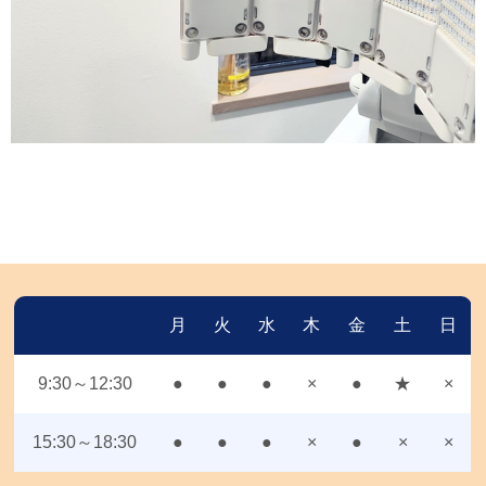
月
火
水
木
金
土
日
9:30～12:30
●
●
●
×
●
★
×
15:30～18:30
●
●
●
×
●
×
×